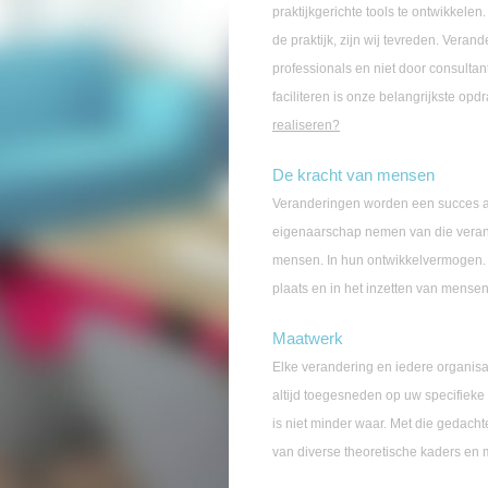
praktijkgerichte tools te ontwikkelen
de praktijk, zijn wij tevreden. Ver
professionals en niet door consulta
faciliteren is onze belangrijkste op
realiseren?
De kracht van mensen
Veranderingen worden een succes als 
eigenaarschap nemen van die verande
mensen. In hun ontwikkelvermogen. M
plaats en in het inzetten van mensen
Maatwerk
Elke verandering en iedere organisa
altijd toegesneden op uw specifieke s
is niet minder waar. Met die gedach
van diverse theoretische kaders en 