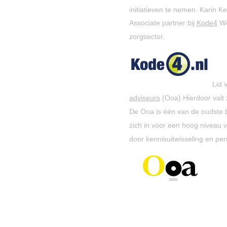
initiatieven te nemen. Karin Ke
Associate partner bij
Kode4
We
zorgsector.
Lid 
adviseurs
(Ooa)
Hierdoor valt
De Ooa is één van de oudste 
zich in voor een hoog niveau v
door kennisuitwisseling en pe