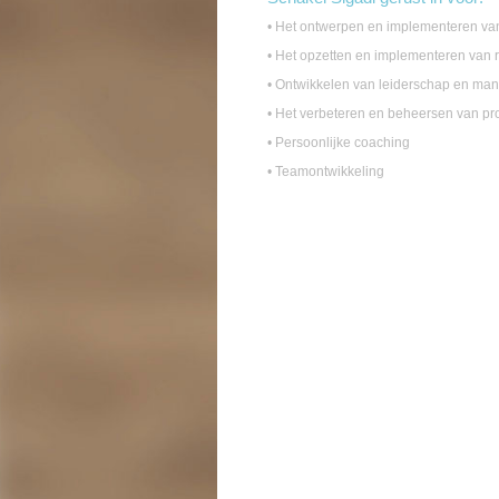
• Het ontwerpen en implementeren va
• Het opzetten en implementeren van 
• Ontwikkelen van leiderschap en ma
• Het verbeteren en beheersen van p
• Persoonlijke coaching
• Teamontwikkeling